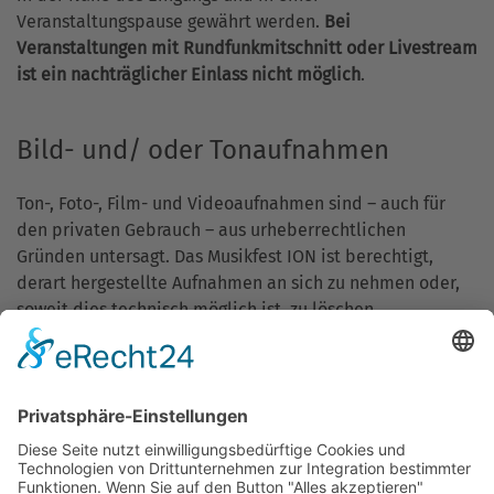
Veranstaltungspause gewährt werden.
Bei
Veranstaltungen mit Rundfunkmitschnitt oder Livestream
ist ein nachträglicher Einlass nicht möglich
.
Bild- und/ oder Tonaufnahmen
Ton-, Foto-, Film- und Videoaufnahmen sind – auch für
den privaten Gebrauch – aus urheberrechtlichen
Gründen untersagt. Das Musikfest ION ist berechtigt,
derart hergestellte Aufnahmen an sich zu nehmen oder,
soweit dies technisch möglich ist, zu löschen.
Das Musikfest ION behält sich die Rechte zu Bild-, Ton-
und Fernsehaufzeichnungen ihrer Veranstaltungen vor.
Mit Benutzung der Eintrittskarte erklärt sich der
Besucher damit einverstanden, dass er evtl. in Bild und/
oder Wort aufgenommen wird und dass diese
Aufzeichnungen ohne Anspruch auf Vergütung