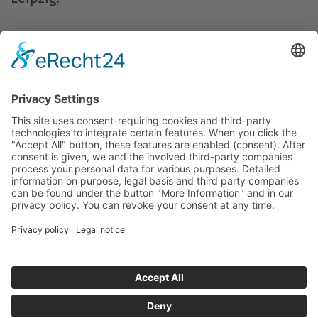
Literaturtipp: Emanuel Carréres Roman „Das
Reich Gottes” setzt sich u.a. mit Paulus
auseinander:
Home
Impressum
AGB
Datenschutzerklärung
Cookie-Einstellungen