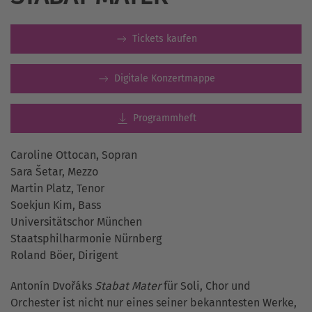
Tickets kaufen
Digitale Konzertmappe
Programmheft
Caroline Ottocan, Sopran
Sara Šetar, Mezzo
Martin Platz, Tenor
Soekjun Kim, Bass
Universitätschor München
Staatsphilharmonie Nürnberg
Roland Böer, Dirigent
Antonín Dvořáks
Stabat Mater
für Soli, Chor und
Orchester ist nicht nur eines seiner bekanntesten Werke,