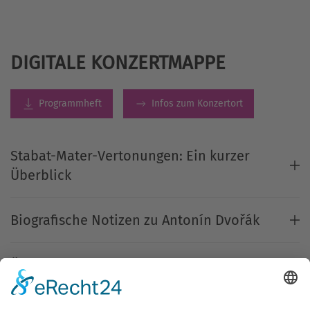
DIGITALE KONZERTMAPPE
Programmheft
Infos zum Konzertort
Stabat-Mater-Vertonungen: Ein kurzer
Überblick
Biografische Notizen zu Antonín Dvořák
Über die Ensembles und den Dirigenten